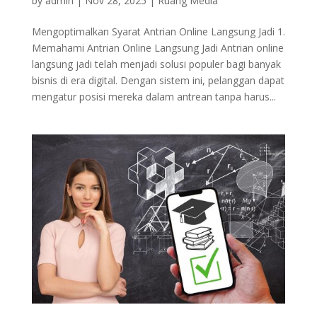
by
admin
|
Nov 28, 2025
|
Ruang Media
Mengoptimalkan Syarat Antrian Online Langsung Jadi 1.
Memahami Antrian Online Langsung Jadi Antrian online
langsung jadi telah menjadi solusi populer bagi banyak
bisnis di era digital. Dengan sistem ini, pelanggan dapat
mengatur posisi mereka dalam antrean tanpa harus...