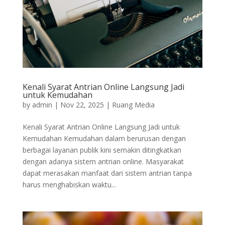
Kenali Syarat Antrian Online Langsung Jadi
untuk Kemudahan
by
admin
|
Nov 22, 2025
|
Ruang Media
Kenali Syarat Antrian Online Langsung Jadi untuk
Kemudahan Kemudahan dalam berurusan dengan
berbagai layanan publik kini semakin ditingkatkan
dengan adanya sistem antrian online. Masyarakat
dapat merasakan manfaat dari sistem antrian tanpa
harus menghabiskan waktu...