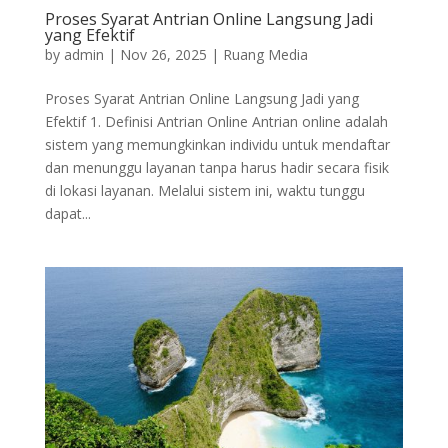
Proses Syarat Antrian Online Langsung Jadi
yang Efektif
by
admin
|
Nov 26, 2025
|
Ruang Media
Proses Syarat Antrian Online Langsung Jadi yang
Efektif 1. Definisi Antrian Online Antrian online adalah
sistem yang memungkinkan individu untuk mendaftar
dan menunggu layanan tanpa harus hadir secara fisik
di lokasi layanan. Melalui sistem ini, waktu tunggu
dapat...