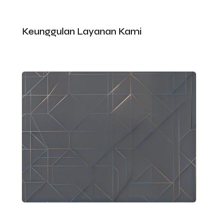
Keunggulan Layanan Kami