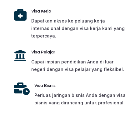

Visa Kerja
Dapatkan akses ke peluang kerja
internasional dengan visa kerja kami yang
terpercaya.

Visa Pelajar
Capai impian pendidikan Anda di luar
negeri dengan visa pelajar yang fleksibel.

Visa Bisnis
Perluas jaringan bisnis Anda dengan visa
bisnis yang dirancang untuk profesional.