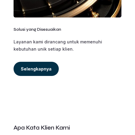
Solusi yang Disesuaikan
Layanan kami dirancang untuk memenuhi
kebutuhan unik setiap klien.
Selengkapnya
Apa Kata Klien Kami