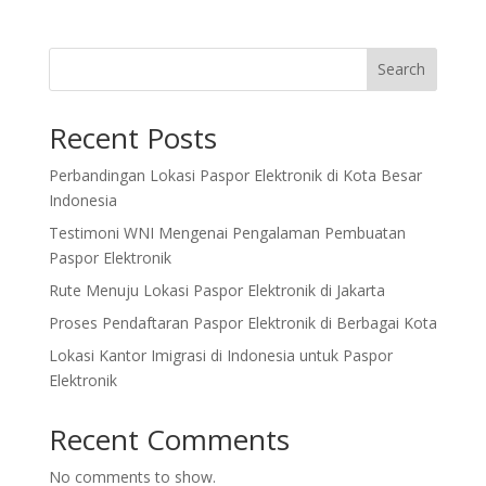
Search
Recent Posts
Perbandingan Lokasi Paspor Elektronik di Kota Besar
Indonesia
Testimoni WNI Mengenai Pengalaman Pembuatan
Paspor Elektronik
Rute Menuju Lokasi Paspor Elektronik di Jakarta
Proses Pendaftaran Paspor Elektronik di Berbagai Kota
Lokasi Kantor Imigrasi di Indonesia untuk Paspor
Elektronik
Recent Comments
No comments to show.