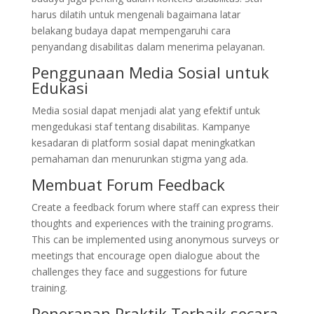
harus dilatih untuk mengenali bagaimana latar
belakang budaya dapat mempengaruhi cara
penyandang disabilitas dalam menerima pelayanan.
Penggunaan Media Sosial untuk
Edukasi
Media sosial dapat menjadi alat yang efektif untuk
mengedukasi staf tentang disabilitas. Kampanye
kesadaran di platform sosial dapat meningkatkan
pemahaman dan menurunkan stigma yang ada.
Membuat Forum Feedback
Create a feedback forum where staff can express their
thoughts and experiences with the training programs.
This can be implemented using anonymous surveys or
meetings that encourage open dialogue about the
challenges they face and suggestions for future
training.
Penerapan Praktik Terbaik secara