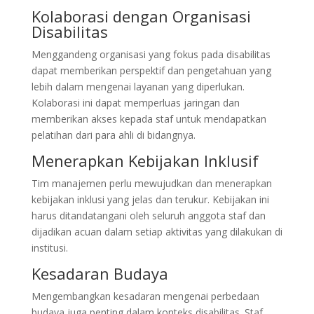
Kolaborasi dengan Organisasi
Disabilitas
Menggandeng organisasi yang fokus pada disabilitas
dapat memberikan perspektif dan pengetahuan yang
lebih dalam mengenai layanan yang diperlukan.
Kolaborasi ini dapat memperluas jaringan dan
memberikan akses kepada staf untuk mendapatkan
pelatihan dari para ahli di bidangnya.
Menerapkan Kebijakan Inklusif
Tim manajemen perlu mewujudkan dan menerapkan
kebijakan inklusi yang jelas dan terukur. Kebijakan ini
harus ditandatangani oleh seluruh anggota staf dan
dijadikan acuan dalam setiap aktivitas yang dilakukan di
institusi.
Kesadaran Budaya
Mengembangkan kesadaran mengenai perbedaan
budaya juga penting dalam konteks disabilitas. Staf