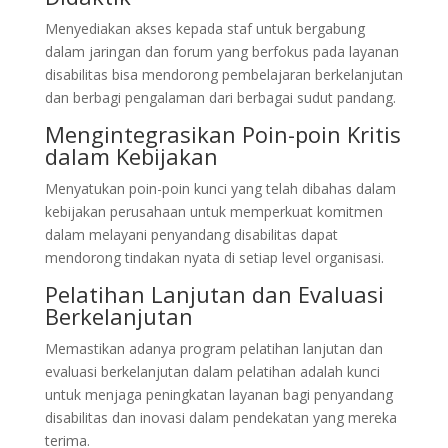
Menyediakan akses kepada staf untuk bergabung
dalam jaringan dan forum yang berfokus pada layanan
disabilitas bisa mendorong pembelajaran berkelanjutan
dan berbagi pengalaman dari berbagai sudut pandang.
Mengintegrasikan Poin-poin Kritis
dalam Kebijakan
Menyatukan poin-poin kunci yang telah dibahas dalam
kebijakan perusahaan untuk memperkuat komitmen
dalam melayani penyandang disabilitas dapat
mendorong tindakan nyata di setiap level organisasi.
Pelatihan Lanjutan dan Evaluasi
Berkelanjutan
Memastikan adanya program pelatihan lanjutan dan
evaluasi berkelanjutan dalam pelatihan adalah kunci
untuk menjaga peningkatan layanan bagi penyandang
disabilitas dan inovasi dalam pendekatan yang mereka
terima.