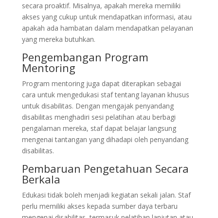
secara proaktif. Misalnya, apakah mereka memiliki
akses yang cukup untuk mendapatkan informasi, atau
apakah ada hambatan dalam mendapatkan pelayanan
yang mereka butuhkan.
Pengembangan Program
Mentoring
Program mentoring juga dapat diterapkan sebagai
cara untuk mengedukasi staf tentang layanan khusus
untuk disabilitas. Dengan mengajak penyandang
disabilitas menghadiri sesi pelatihan atau berbagi
pengalaman mereka, staf dapat belajar langsung
mengenai tantangan yang dihadapi oleh penyandang
disabilitas.
Pembaruan Pengetahuan Secara
Berkala
Edukasi tidak boleh menjadi kegiatan sekali jalan. Staf
perlu memiliki akses kepada sumber daya terbaru
mengenai disabilitas, termasuk pelatihan lanjutan atau