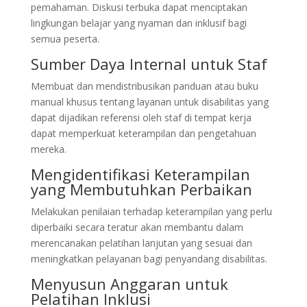
pemahaman. Diskusi terbuka dapat menciptakan
lingkungan belajar yang nyaman dan inklusif bagi
semua peserta.
Sumber Daya Internal untuk Staf
Membuat dan mendistribusikan panduan atau buku
manual khusus tentang layanan untuk disabilitas yang
dapat dijadikan referensi oleh staf di tempat kerja
dapat memperkuat keterampilan dan pengetahuan
mereka.
Mengidentifikasi Keterampilan
yang Membutuhkan Perbaikan
Melakukan penilaian terhadap keterampilan yang perlu
diperbaiki secara teratur akan membantu dalam
merencanakan pelatihan lanjutan yang sesuai dan
meningkatkan pelayanan bagi penyandang disabilitas.
Menyusun Anggaran untuk
Pelatihan Inklusi