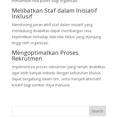
menambah nilai positif bagi organisasi.
Melibatkan Staf dalam Inisiatif
Inklusif
Mendorong peran aktif staf dalam inisiatif yang
mendukung disabilitas dapat membangun rasa
kepemilikan terhadap nilai-nilai inklusi yang dijunjung
tinggi oleh organisasi.
Mengoptimalkan Proses
Rekrutmen
Implementasi proses rekrutmen yang ramah disabilitas
agar lebih banyak individu dengan kebutuhan khusus
dapat bergabung dalam tim, serta menjadi alternatif
kreatif bagi sumber daya manusia.
Search