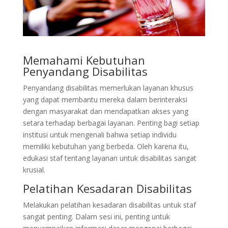
Memahami Kebutuhan
Penyandang Disabilitas
Penyandang disabilitas memerlukan layanan khusus
yang dapat membantu mereka dalam berinteraksi
dengan masyarakat dan mendapatkan akses yang
setara terhadap berbagai layanan. Penting bagi setiap
institusi untuk mengenali bahwa setiap individu
memiliki kebutuhan yang berbeda. Oleh karena itu,
edukasi staf tentang layanan untuk disabilitas sangat
krusial.
Pelatihan Kesadaran Disabilitas
Melakukan pelatihan kesadaran disabilitas untuk staf
sangat penting. Dalam sesi ini, penting untuk