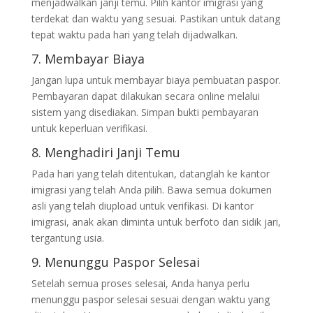
menjadwalkan janji temu. Pilih kantor imigrasi yang
terdekat dan waktu yang sesuai. Pastikan untuk datang
tepat waktu pada hari yang telah dijadwalkan.
7. Membayar Biaya
Jangan lupa untuk membayar biaya pembuatan paspor.
Pembayaran dapat dilakukan secara online melalui
sistem yang disediakan. Simpan bukti pembayaran
untuk keperluan verifikasi.
8. Menghadiri Janji Temu
Pada hari yang telah ditentukan, datanglah ke kantor
imigrasi yang telah Anda pilih. Bawa semua dokumen
asli yang telah diupload untuk verifikasi. Di kantor
imigrasi, anak akan diminta untuk berfoto dan sidik jari,
tergantung usia.
9. Menunggu Paspor Selesai
Setelah semua proses selesai, Anda hanya perlu
menunggu paspor selesai sesuai dengan waktu yang