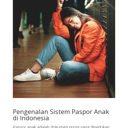
Pengenalan Sistem Paspor Anak
di Indonesia
Paspor anak adalah dokumen resmi yang diperlukan