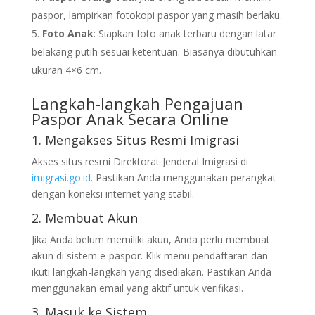
paspor, lampirkan fotokopi paspor yang masih berlaku.
Foto Anak
: Siapkan foto anak terbaru dengan latar
belakang putih sesuai ketentuan. Biasanya dibutuhkan
ukuran 4×6 cm.
Langkah-langkah Pengajuan
Paspor Anak Secara Online
1. Mengakses Situs Resmi Imigrasi
Akses situs resmi Direktorat Jenderal Imigrasi di
imigrasi.go.id
. Pastikan Anda menggunakan perangkat
dengan koneksi internet yang stabil.
2. Membuat Akun
Jika Anda belum memiliki akun, Anda perlu membuat
akun di sistem e-paspor. Klik menu pendaftaran dan
ikuti langkah-langkah yang disediakan. Pastikan Anda
menggunakan email yang aktif untuk verifikasi.
3. Masuk ke Sistem