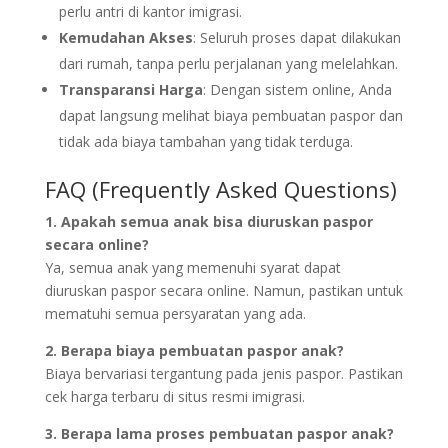
perlu antri di kantor imigrasi.
Kemudahan Akses
: Seluruh proses dapat dilakukan
dari rumah, tanpa perlu perjalanan yang melelahkan.
Transparansi Harga
: Dengan sistem online, Anda
dapat langsung melihat biaya pembuatan paspor dan
tidak ada biaya tambahan yang tidak terduga.
FAQ (Frequently Asked Questions)
1. Apakah semua anak bisa diuruskan paspor
secara online?
Ya, semua anak yang memenuhi syarat dapat
diuruskan paspor secara online. Namun, pastikan untuk
mematuhi semua persyaratan yang ada.
2. Berapa biaya pembuatan paspor anak?
Biaya bervariasi tergantung pada jenis paspor. Pastikan
cek harga terbaru di situs resmi imigrasi.
3. Berapa lama proses pembuatan paspor anak?