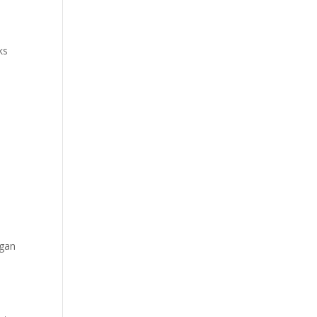
ks
ngan