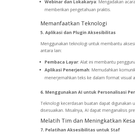
Webinar dan Lokakarya
: Mengadakan acara 
memberikan pengetahuan praktis.
Memanfaatkan Teknologi
5. Aplikasi dan Plugin Aksesibilitas
Menggunakan teknologi untuk membantu aksesibi
antara lain:
Pembaca Layar
: Alat ini membantu penggu
Aplikasi Penerjemah
: Memudahkan komunik
menerjemahkan teks ke dalam format visual a
6. Menggunakan AI untuk Personalisasi P
Teknologi kecerdasan buatan dapat digunakan
disesuaikan. Misalnya, AI dapat menganalisis p
Melatih Tim dan Meningkatkan Kes
7. Pelatihan Aksesibilitas untuk Staf