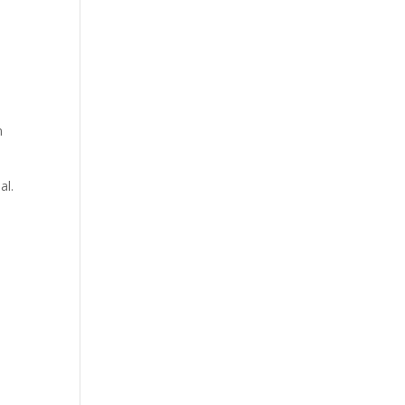
a
n
al.