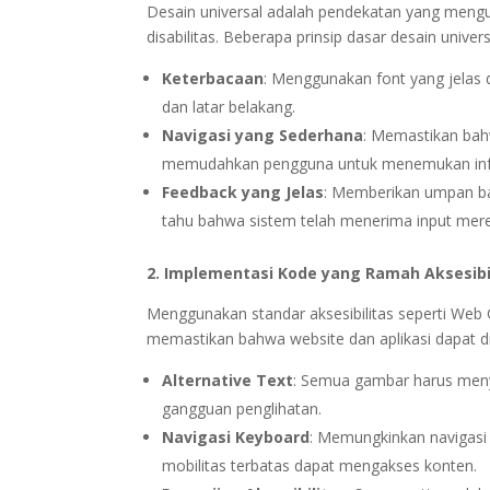
Desain universal adalah pendekatan yang meng
disabilitas. Beberapa prinsip dasar desain univers
Keterbacaan
: Menggunakan font yang jelas d
dan latar belakang.
Navigasi yang Sederhana
: Memastikan bahw
memudahkan pengguna untuk menemukan inf
Feedback yang Jelas
: Memberikan umpan bali
tahu bahwa sistem telah menerima input mer
2. Implementasi Kode yang Ramah Aksesibi
Menggunakan standar aksesibilitas seperti Web 
memastikan bahwa website dan aplikasi dapat 
Alternative Text
: Semua gambar harus menye
gangguan penglihatan.
Navigasi Keyboard
: Memungkinkan navigasi
mobilitas terbatas dapat mengakses konten.