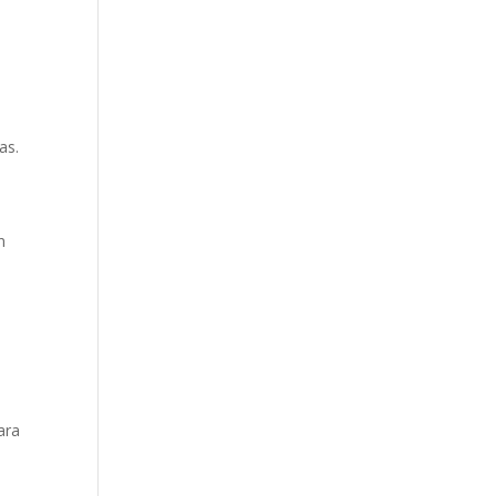
as.
n
ara