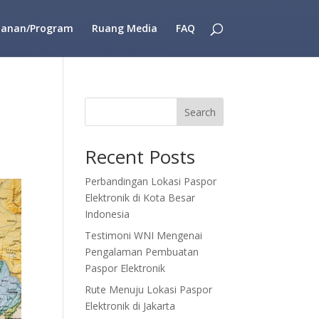
yanan/Program
Ruang Media
FAQ
Search
Recent Posts
Perbandingan Lokasi Paspor
Elektronik di Kota Besar
Indonesia
Testimoni WNI Mengenai
Pengalaman Pembuatan
Paspor Elektronik
Rute Menuju Lokasi Paspor
Elektronik di Jakarta