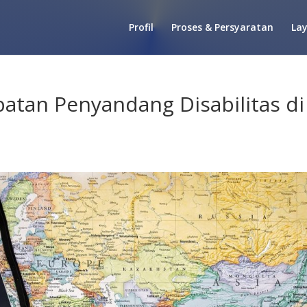
Profil
Proses & Persyaratan
La
atan Penyandang Disabilitas di