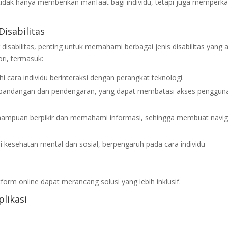
ni tidak hanya memberikan manfaat bagi individu, tetapi juga memperk
isabilitas
isabilitas, penting untuk memahami berbagai jenis disabilitas yang 
ori, termasuk:
 cara individu berinteraksi dengan perangkat teknologi.
an pandangan dan pendengaran, yang dapat membatasi akses penggun
emampuan berpikir dan memahami informasi, sehingga membuat navig
kesehatan mental dan sosial, berpengaruh pada cara individu
tform online dapat merancang solusi yang lebih inklusif.
plikasi