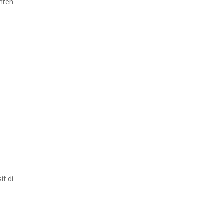
onten
if di