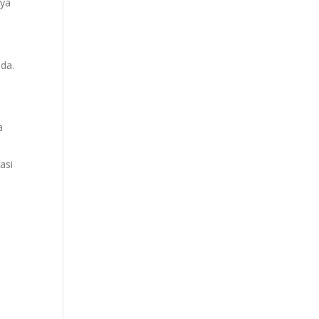
aya
ada.
a
asi