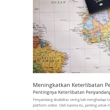
Meningkatkan Keterlibatan Pe
Pentingnya Keterlibatan Penyandang
Penyandang disabilitas sering kali menghadapi 
platform online. Oleh karena itu, penting un