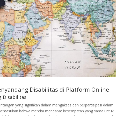
nyandang Disabilitas di Platform Online
 Disabilitas
tantangan yang signifikan dalam mengakses dan berpartisipasi dalam
tuk memastikan bahwa mereka mendapat kesempatan yang sama untuk