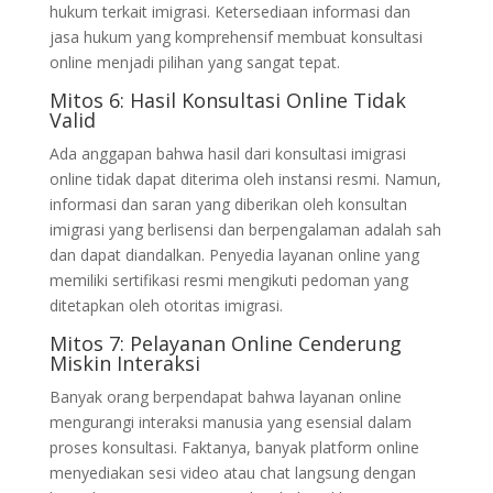
hukum terkait imigrasi. Ketersediaan informasi dan
jasa hukum yang komprehensif membuat konsultasi
online menjadi pilihan yang sangat tepat.
Mitos 6: Hasil Konsultasi Online Tidak
Valid
Ada anggapan bahwa hasil dari konsultasi imigrasi
online tidak dapat diterima oleh instansi resmi. Namun,
informasi dan saran yang diberikan oleh konsultan
imigrasi yang berlisensi dan berpengalaman adalah sah
dan dapat diandalkan. Penyedia layanan online yang
memiliki sertifikasi resmi mengikuti pedoman yang
ditetapkan oleh otoritas imigrasi.
Mitos 7: Pelayanan Online Cenderung
Miskin Interaksi
Banyak orang berpendapat bahwa layanan online
mengurangi interaksi manusia yang esensial dalam
proses konsultasi. Faktanya, banyak platform online
menyediakan sesi video atau chat langsung dengan