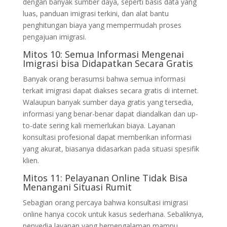
dengan banyak sumber daya, seperti basis data yang
luas, panduan imigrasi terkini, dan alat bantu
penghitungan biaya yang mempermudah proses
pengajuan imigrasi.
Mitos 10: Semua Informasi Mengenai
Imigrasi bisa Didapatkan Secara Gratis
Banyak orang berasumsi bahwa semua informasi
terkait imigrasi dapat diakses secara gratis di internet.
Walaupun banyak sumber daya gratis yang tersedia,
informasi yang benar-benar dapat diandalkan dan up-
to-date sering kali memerlukan biaya. Layanan
konsultasi profesional dapat memberikan informasi
yang akurat, biasanya didasarkan pada situasi spesifik
klien.
Mitos 11: Pelayanan Online Tidak Bisa
Menangani Situasi Rumit
Sebagian orang percaya bahwa konsultasi imigrasi
online hanya cocok untuk kasus sederhana. Sebaliknya,
penyedia layanan yang berpengalaman mampu