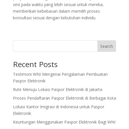
sesi pada waktu yang lebih sesuai untuk mereka,
memberikan kebebasan dalam memilih proses
konsultasi sesuai dengan kebutuhan individu.
Search
Recent Posts
Testimoni WNI Mengenai Pengalaman Pembuatan
Paspor Elektronik
Rute Menuju Lokasi Paspor Elektronik di Jakarta
Proses Pendaftaran Paspor Elektronik di Berbagai Kota
Lokasi Kantor Imigrasi di Indonesia untuk Paspor
Elektronik
Keuntungan Menggunakan Paspor Elektronik Bagi WNI