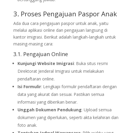
3. Proses Pengajuan Paspor Anak
Ada dua cara pengajuan paspor untuk anak, yaitu
melalui aplikasi online dan pengajuan langsung di
kantor imigrasi. Berikut adalah langkah-langkah untuk
masing-masing cara:
3.1. Pengajuan Online
Kunjungi Website Imigrasi
: Buka situs resmi
Direktorat Jenderal Imigrasi untuk melakukan
pendaftaran online.
Isi Formulir
: Lengkapi formulir pendaftaran dengan
data yang akurat dan sesuai. Pastikan semua
informasi yang diberikan benar.
Unggah Dokumen Pendukung
: Upload semua
dokumen yang diperlukan, seperti akta kelahiran dan
foto anak.
Tentukan Jadwal Wawancara
: Pilih waktu yang