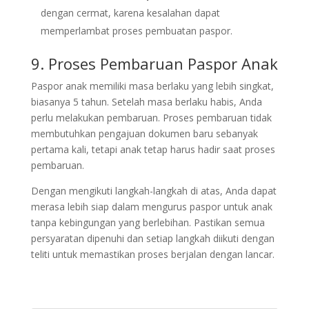
dengan cermat, karena kesalahan dapat
memperlambat proses pembuatan paspor.
9. Proses Pembaruan Paspor Anak
Paspor anak memiliki masa berlaku yang lebih singkat,
biasanya 5 tahun. Setelah masa berlaku habis, Anda
perlu melakukan pembaruan. Proses pembaruan tidak
membutuhkan pengajuan dokumen baru sebanyak
pertama kali, tetapi anak tetap harus hadir saat proses
pembaruan.
Dengan mengikuti langkah-langkah di atas, Anda dapat
merasa lebih siap dalam mengurus paspor untuk anak
tanpa kebingungan yang berlebihan. Pastikan semua
persyaratan dipenuhi dan setiap langkah diikuti dengan
teliti untuk memastikan proses berjalan dengan lancar.