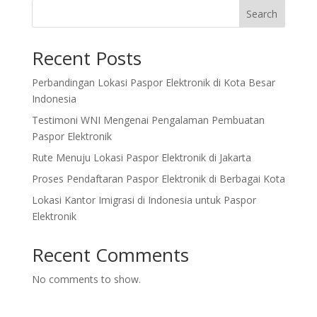
Search
Recent Posts
Perbandingan Lokasi Paspor Elektronik di Kota Besar
Indonesia
Testimoni WNI Mengenai Pengalaman Pembuatan
Paspor Elektronik
Rute Menuju Lokasi Paspor Elektronik di Jakarta
Proses Pendaftaran Paspor Elektronik di Berbagai Kota
Lokasi Kantor Imigrasi di Indonesia untuk Paspor
Elektronik
Recent Comments
No comments to show.