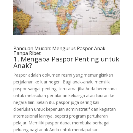
Panduan Mudah: Mengurus Paspor Anak
Tanpa Ribet
1. Mengapa Paspor Penting untuk
Anak?
Paspor adalah dokumen resmi yang memungkinkan
perjalanan ke luar negeri. Bagi anak-anak, memiliki
paspor sangat penting, terutama jika Anda berencana
untuk melakukan perjalanan keluarga atau liburan ke
negara lain. Selain itu, paspor juga sering kali
diperlukan untuk keperluan administratif dan kegiatan
internasional lainnya, seperti program pertukaran
pelajar. Memiliki paspor dapat membuka berbagai
peluang bagi anak Anda untuk mendapatkan