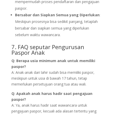
mempermudah proses pendaftaran dan pengajuan
paspor.
Bersabar dan Siapkan Semua yang Diperlukan
:
Meskipun prosesnya bisa sedikit panjang, tetaplah
bersabar dan siapkan semua yang diperlukan
sebelum waktu wawancara.
7. FAQ seputar Pengurusan
Paspor Anak
Q: Berapa usia minimum anak untuk memiliki
paspor?
A: Anak-anak dari lahir sudah bisa memiliki paspor,
meskipun untuk usia di bawah 17 tahun, tetap
memerlukan persetujuan orang tua atau wali.
Q: Apakah anak harus hadir saat pengajuan
paspor?
A: Ya, anak harus hadir saat wawancara untuk
pengajuan paspor, kecuali ada alasan tertentu yang