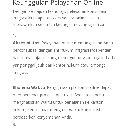
Keunggulan Pelayanan Online
Dengan kemajuan teknologi, pelayanan konsultasi
imigrasi kini dapat diakses secara online. Hal ini
menawarkan sejumlah keunggulan yang signifikan:
Aksesibilitas
: Pelayanan online memungkinkan Anda
berkonsultasi dengan ahli hukum imigrasi independen
dari mana saja. Ini sangat menguntungkan bagi individu
yang tinggal jauh dari kantor hukum atau lembaga
imigrasi.
Efisiensi Waktu
: Penggunaan platform online dapat
mempercepat proses konsultasi. Anda tidak perlu
menghabiskan waktu untuk perjalanan ke kantor
hukum, serta dapat mengatur waktu konsultasi
berdasarkan kenyamanan Anda.