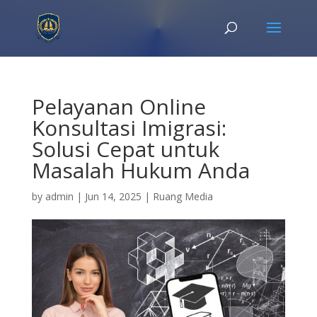
Pelayanan Online
Konsultasi Imigrasi:
Solusi Cepat untuk
Masalah Hukum Anda
by
admin
|
Jun 14, 2025
|
Ruang Media