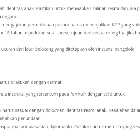
ah identitas anak. Pastikan untuk menyiapkan salinan resmi dan jika p
i negara.
ang mengajukan permohonan paspor harus menunjukkan KTP yang vali
r 18 tahun, diperlukan surat persetujuan dari kedua orang tua jika h
 ukuran dan latar belakang yang ditetapkan oleh instansi pengelola
 harus dilakukan dengan cermat.
a instruksi yang tercantum pada formulir dengan teliti untuk
isi harus sesuai dengan dokumen identitas resmi anak. Kesalahan dal
nyebabkan penundaan.
aspor (paspor biasa dan diplomatik). Pastikan untuk memilih yang ses