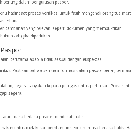
gkah penting dalam pengurusan paspor.
perlu hadir saat proses verifikasi untuk fasih mengenali orang tua mer
sederhana.
men tambahan yang relevan, seperti dokumen yang membuktikan
uku nikah) jika diperlukan.
 Paspor
ah, terutama apabila tidak sesuai dengan ekspektasi.
antor
: Pastikan bahwa semua informasi dalam paspor benar, termas
esalahan, segera tanyakan kepada petugas untuk perbaikan. Proses ini
gapi segera.
h atau masa berlaku paspor mendekati habis.
sahakan untuk melakukan pembaruan sebelum masa berlaku habis. Hal