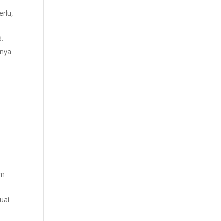
erlu,
d.
anya
am
uai