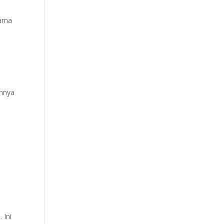
sama
uhnya
 Ini